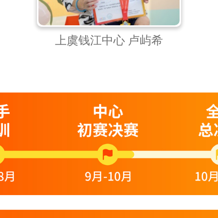
上虞钱江中心 卢屿希